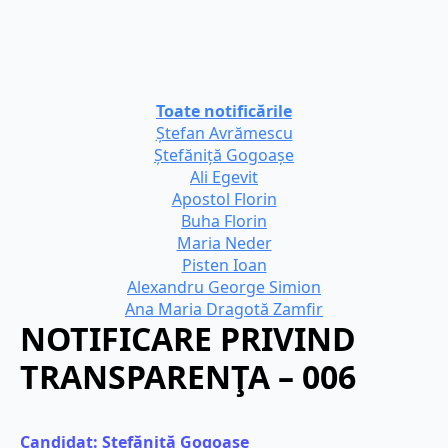
Toate notificările
Ștefan Avrămescu
Ștefăniță Gogoașe
Ali Egevit
Apostol Florin
Buha Florin
Maria Neder
Pisten Ioan
Alexandru George Simion
Ana Maria Dragotă Zamfir
NOTIFICARE PRIVIND
TRANSPARENŢA – 006
Candidat: 
Ștefăniță Gogoașe