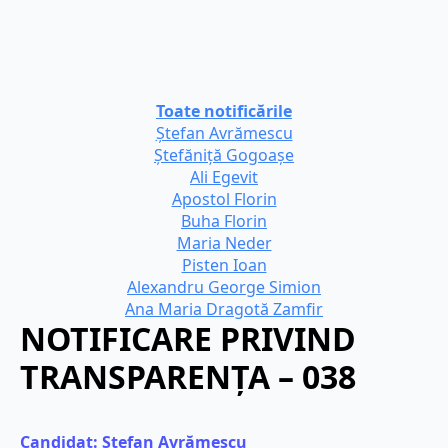
Toate notificările
Ștefan Avrămescu
Ștefăniță Gogoașe
Ali Egevit
Apostol Florin
Buha Florin
Maria Neder
Pisten Ioan
Alexandru George Simion
Ana Maria Dragotă Zamfir
NOTIFICARE PRIVIND
TRANSPARENȚA – 038
Candidat: 
Ștefan Avrămescu