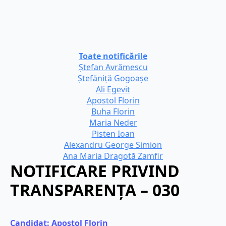
Toate notificările
Ștefan Avrămescu
Ștefăniță Gogoașe
Ali Egevit
Apostol Florin
Buha Florin
Maria Neder
Pisten Ioan
Alexandru George Simion
Ana Maria Dragotă Zamfir
NOTIFICARE PRIVIND
TRANSPARENȚA – 030
Candidat: 
Apostol Florin