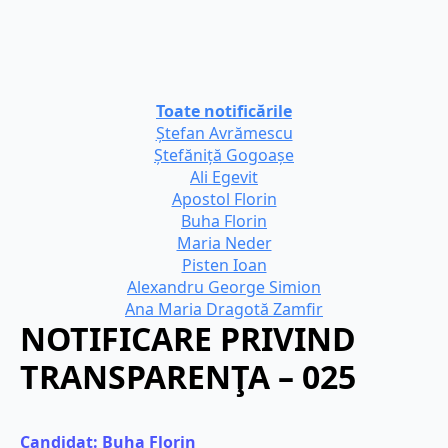
Toate notificările
Ștefan Avrămescu
Ștefăniță Gogoașe
Ali Egevit
Apostol Florin
Buha Florin
Maria Neder
Pisten Ioan
Alexandru George Simion
Ana Maria Dragotă Zamfir
NOTIFICARE PRIVIND
TRANSPARENŢA – 025
Candidat: 
Buha Florin