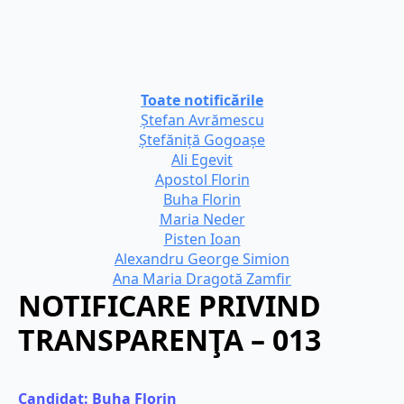
Toate notificările
Ștefan Avrămescu
Ștefăniță Gogoașe
Ali Egevit
Apostol Florin
Buha Florin
Maria Neder
Pisten Ioan
Alexandru George Simion
Ana Maria Dragotă Zamfir
NOTIFICARE PRIVIND
TRANSPARENŢA – 013
Candidat: 
Buha Florin